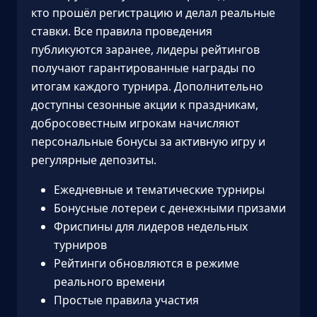
кто прошёл регистрацию и делал реальные
ставки. Все правила проведения
публикуются заранее, лидеры рейтингов
получают гарантированные награды по
итогам каждого турнира. Дополнительно
доступны сезонные акции к праздникам,
добросовестным игрокам начисляют
персональные бонусы за активную игру и
регулярные депозиты.
Ежедневные и тематические турниры
Бонусные лотереи с денежными призами
Фриспины для лидеров недельных
турниров
Рейтинги обновляются в режиме
реального времени
Простые правила участия