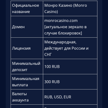
Официальное
Монро Казино (Monro
название
Casino)
monrocasino.com
Домен
[актуальное зеркало в
случае блокировок]
Международная,
Лицензия
действует для России и
СНГ
Минимальный
100 RUB
депозит
Минимальная
300 RUB
выплата
Валюты
RUB, USD, EUR
аккаунта