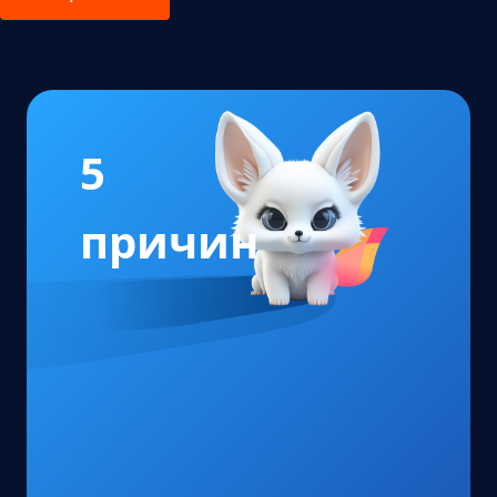
5
причин