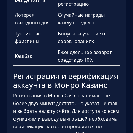
Без депозита
регистрацию
Лотерея
Случайные награды
выходного дня
каждую неделю
Турнирные
Бонусы за участие в
фриспины
соревнованиях
Еженедельное возврат
Кэшбэк
средств до 10%
Регистрация и верификация
аккаунта в Монро Казино
Регистрация в Monro Casino занимает не
более двух минут: достаточно указать e-mail
и выбрать валюту счёта. Для доступа ко всем
функциям и выводу выигрышей необходима
верификация, которая проводится по