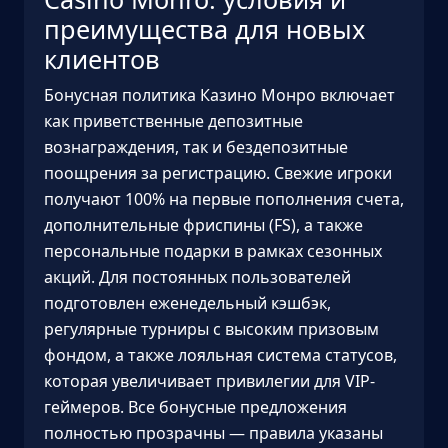
преимущества для новых
клиентов
Бонусная политика Казино Монро включает
как приветственные депозитные
вознаграждения, так и бездепозитные
поощрения за регистрацию. Свежие игроки
получают 100% на первые пополнения счета,
дополнительные фриспины (FS), а также
персональные подарки в рамках сезонных
акций. Для постоянных пользователей
подготовлен еженедельный кэшбэк,
регулярные турниры c высоким призовым
фондом, а также лояльная система статусов,
которая увеличивает привилегии для VIP-
геймеров. Все бонусные предложения
полностью прозрачны — правила указаны