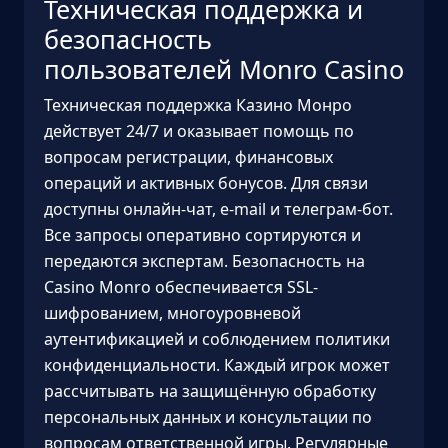
Техническая поддержка и
безопасность
пользователей Monro Casino
Техническая поддержка Казино Монро
действует 24/7 и оказывает помощь по
вопросам регистрации, финансовых
операций и активных бонусов. Для связи
доступны онлайн-чат, e-mail и телеграм-бот.
Все запросы оперативно сортируются и
передаются экспертам. Безопасность на
Casino Monro обеспечивается SSL-
шифрованием, многоуровневой
аутентификацией и соблюдением политики
конфиденциальности. Каждый игрок может
рассчитывать на защищённую обработку
персональных данных и консультации по
вопросам ответственной игры. Регулярные