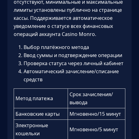
отсутствуют, минимальные и максимальные
лимиты установлены публично на странице
кассы. Поддерживается автоматическое
уведомление о статусе всех финансовых
операций аккаунта Casino Monro.
Выбор платёжного метода
Ввод суммы и подтверждение операции
Проверка статуса через личный кабинет
Автоматический зачисление/списание
средств
Срок зачисления/
Метод платежа
вывода
Банковские карты
Мгновенно/15 минут
Электронные
Мгновенно/5 минут
кошельки