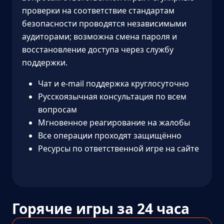
проверки на соответствие стандартам
безопасности проводятся независимыми
аудиторами; возможна смена пароля и
восстановление доступа через службу
поддержки.
Чат и e-mail поддержка круглосуточно
Русскоязычная консультация по всем
вопросам
Мгновенное реагирование на жалобы
Все операции проходят защищённо
Ресурсы по ответственной игре на сайте
Горячие игры за 24 часа