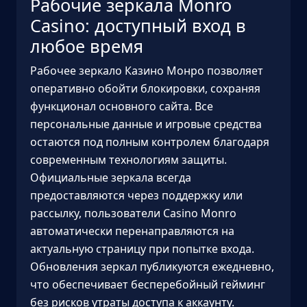
Рабочие зеркала Monro
Casino: доступный вход в
любое время
Рабочее зеркало Казино Монро позволяет
оперативно обойти блокировки, сохраняя
функционал основного сайта. Все
персональные данные и игровые средства
остаются под полным контролем благодаря
современным технологиям защиты.
Официальные зеркала всегда
предоставляются через поддержку или
рассылку, пользователи Casino Monro
автоматически перенаправляются на
актуальную страницу при попытке входа.
Обновления зеркал публикуются ежедневно,
что обеспечивает бесперебойный гейминг
без рисков утраты доступа к аккаунту.