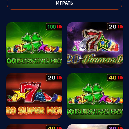
ИГРАТЬ