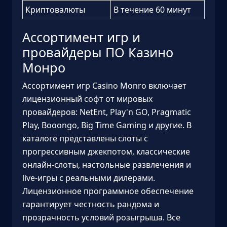
Криптовалюты
В течение 60 минут
Ассортимент игр и
провайдеры ПО Казино
Монро
Ассортимент игр Casino Monro включает
лицензионный софт от мировых
провайдеров: NetEnt, Play'n GO, Pragmatic
Play, Booongo, Big Time Gaming и другие. В
каталоге представлены слоты с
прогрессивным джекпотом, классические
онлайн-слоты, настольные развлечения и
live-игры с реальными дилерами.
Лицензионное программное обеспечение
гарантирует честность рандома и
прозрачность условий розыгрыша. Все