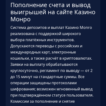
Пополнение счета и вывод
выигрышей на сайте Казино
Монро
Система депозитов и выплат Казино Monro
реализована с поддержкой широкого
выбора платёжных инструментов.
Допускаются переводы с российских и
международных карт, электронные
кошельки, а также расчёт в криптовалютах.
Заявки на выплату обрабатываются
круглосуточно, регламент по выводу — от 2
до 15 минут на стандартные суммы. Все
операции защищены протоколами
шифрования; возможен мгновенный вывод
при подтверждённом статусе пользователя.
Комиссии за пополнение и снятие