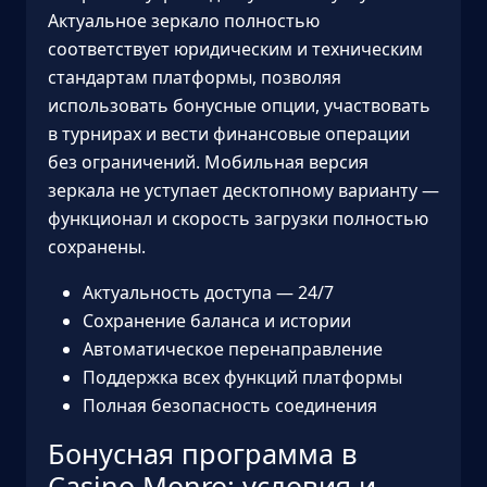
Актуальное зеркало полностью
соответствует юридическим и техническим
стандартам платформы, позволяя
использовать бонусные опции, участвовать
в турнирах и вести финансовые операции
без ограничений. Мобильная версия
зеркала не уступает десктопному варианту —
функционал и скорость загрузки полностью
сохранены.
Актуальность доступа — 24/7
Сохранение баланса и истории
Автоматическое перенаправление
Поддержка всех функций платформы
Полная безопасность соединения
Бонусная программа в
Casino Monro: условия и